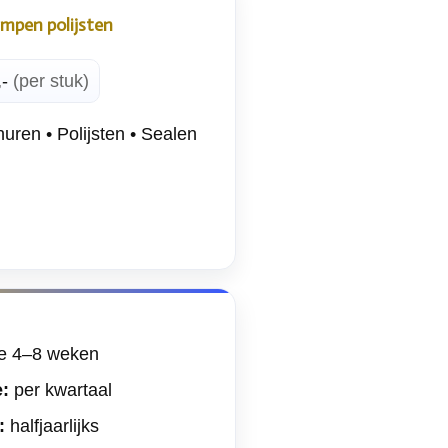
mpen polijsten
,-
(per stuk)
uren • Polijsten • Sealen
e 4–8 weken
e:
per kwartaal
:
halfjaarlijks