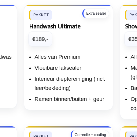
Extra sealer
PAKKET
PA
Handwash Ultimate
Sho
€189,-
€35
dwas
Alles van Premium
Al
Vloeibare laksealer
Ma
(g
Interieur dieptereiniging (incl.
leer/bekleding)
Ba
Ramen binnen/buiten + geur
Op
co
Correctie + coating
PAKKET
PA