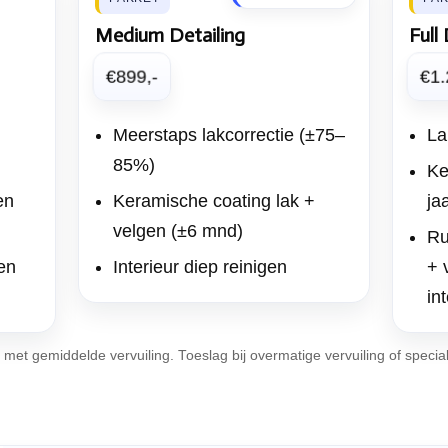
Medium Detailing
Full
€899,-
€1.
Meerstaps lakcorrectie (±75–
La
85%)
Ke
en
Keramische coating lak +
ja
velgen (±6 mnd)
Ru
en
Interieur diep reinigen
+ 
in
met gemiddelde vervuiling. Toeslag bij overmatige vervuiling of speci