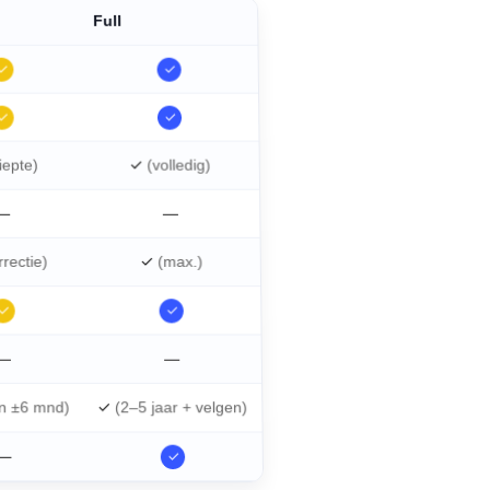
Full
✓
✓
✓
✓
iepte)
✓
(volledig)
—
—
rrectie)
✓
(max.)
✓
✓
—
—
en ±6 mnd)
✓
(2–5 jaar + velgen)
—
✓