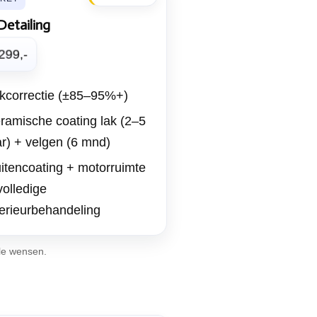
 Detailing
299,-
kcorrectie (±85–95%+)
ramische coating lak (2–5
ar) + velgen (6 mnd)
itencoating + motorruimte
volledige
terieurbehandeling
ale wensen.