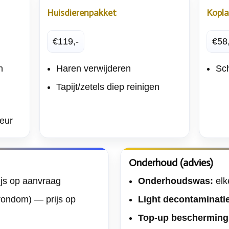
Huisdierenpakket
Kopla
€119,-
€58
n
Haren verwijderen
Sch
Tapijt/zetels diep reinigen
eur
Onderhoud (advies)
ijs op aanvraag
Onderhoudswas:
elk
 rondom) — prijs op
Light decontaminati
Top-up bescherming