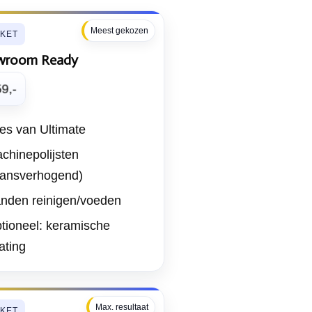
Meest gekozen
KKET
wroom Ready
9,-
les van Ultimate
chinepolijsten
lansverhogend)
nden reinigen/voeden
tioneel: keramische
ating
Max. resultaat
KKET