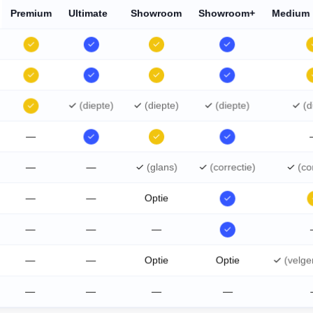
Premium
Ultimate
Showroom
Showroom+
Medium
✓
✓
✓
✓
✓
✓
✓
✓
✓
(diepte)
✓
(diepte)
✓
(diepte)
✓
(d
✓
—
✓
✓
✓
—
—
✓
(glans)
✓
(correctie)
✓
(co
—
—
Optie
✓
—
—
—
✓
—
—
Optie
Optie
✓
(velg
—
—
—
—